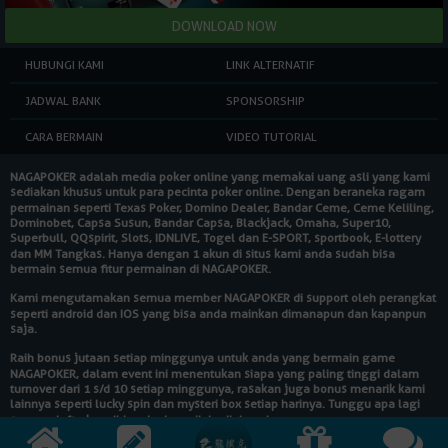
HUBUNGI KAMI
LINK ALTERNATIF
JADWAL BANK
SPONSORSHIP
CARA BERMAIN
VIDEO TUTORIAL
NAGAPOKER
adalah media poker online yang memakai uang asli yang kami
sediakan khusus untuk para pecinta poker online. Dengan beraneka ragam
permainan seperti Texas Poker, Domino Dealer, Bandar Ceme, Ceme Keliling,
Dominobet, Capsa Susun, Bandar Capsa, Blackjack, Omaha, Super10,
Superbull, QQspirit, Slots, IDNLIVE, Togel dan E-SPORT, sportbook, E-lottery
dan MM Tangkas. Hanya dengan 1 akun di situs kami anda sudah bisa
bermain semua fitur permainan di
NAGAPOKER
.
Kami mengutamakan semua member
NAGAPOKER
di support oleh perangkat
seperti android dan IOS yang bisa anda mainkan dimanapun dan kapanpun
saja.
Raih bonus jutaan setiap minggunya untuk anda yang bermain game
NAGAPOKER
, dalam event ini menentukan siapa yang paling tinggi dalam
turnover dari 1 s/d 10 setiap minggunya, rasakan juga bonus menarik kami
lainnya seperti lucky spin dan mysteri box setiap harinya. Tunggu apa lagi
segera daftarkan diri anda dan raih hadiahnya!