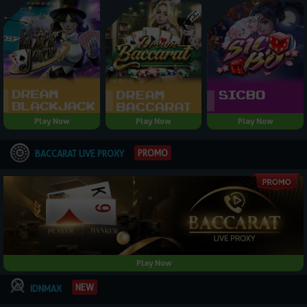
Play Now
Play Now
Play Now
PROMO
BACCARAT LIVE PROXY
Play Now
NEW
IDNMAX