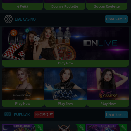
9 Putts
Bounce Roulette
Soccer Roulette
Lihat Semua
LIVE CASINO
Play Now
Play Now
Play Now
Play Now
POPULAR
Lihat Semua
PROMO