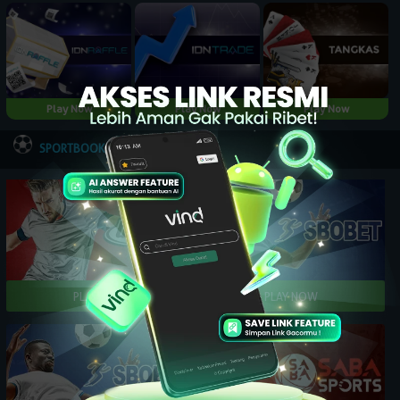
Play Now
Play Now
Play Now
NEW
SPORTBOOK