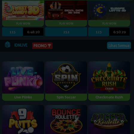
115
6:48:19
252
123
6:50:28
IDNLIVE
Lihat Semua
PROMO
Live Plinko
Spin Soccer
Checkmate Rush