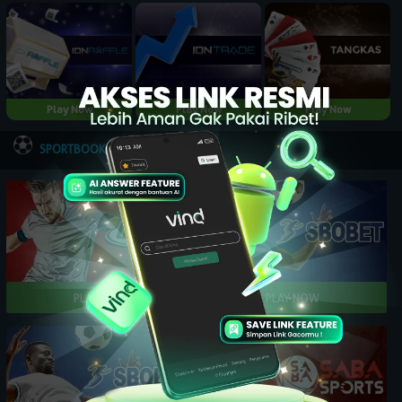
Play Now
Play Now
Play Now
NEW
SPORTBOOK