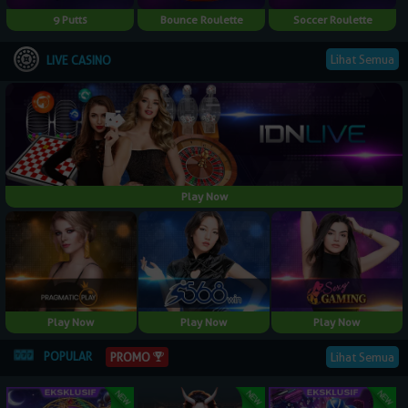
9 Putts
Bounce Roulette
Soccer Roulette
Lihat Semua
LIVE CASINO
Play Now
Play Now
Play Now
Play Now
POPULAR
Lihat Semua
PROMO