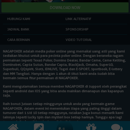
HUBUNGI KAMI
LINK ALTERNATIF
JADWAL BANK
SPONSORSHIP
CARA BERMAIN
VIDEO TUTORIAL
NAGAPOKER
adalah media poker online yang memakai uang asli yang kami
sediakan khusus untuk para pecinta poker online. Dengan beraneka ragam
permainan seperti Texas Poker, Domino Dealer, Bandar Ceme, Ceme Keliling,
Dominobet, Capsa Susun, Bandar Capsa, Blackjack, Omaha, Super10,
Superbull, QQspirit, Slots, IDNLIVE, Togel dan E-SPORT, sportbook, E-lottery
dan MM Tangkas. Hanya dengan 1 akun di situs kami anda sudah bisa
bermain semua fitur permainan di
NAGAPOKER
.
Kami mengutamakan semua member
NAGAPOKER
di support oleh perangkat
seperti android dan IOS yang bisa anda mainkan dimanapun dan kapanpun
saja.
Raih bonus jutaan setiap minggunya untuk anda yang bermain game
NAGAPOKER
, dalam event ini menentukan siapa yang paling tinggi dalam
turnover dari 1 s/d 10 setiap minggunya, rasakan juga bonus menarik kami
lainnya seperti lucky spin dan mysteri box setiap harinya. Tunggu apa lagi
segera daftarkan diri anda dan raih hadiahnya!