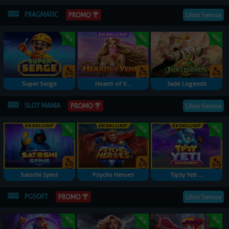
PRAGMATIC
Lihat Semua
PROMO
Super Serge
Hearts of V...
Jade Legends
SLOT MANIA
Lihat Semua
PROMO
Satoshi Spins
Psycho Heroes
Tipsy Yeti ...
PGSOFT
Lihat Semua
PROMO