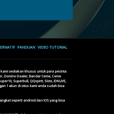
TERNATIF
PANDUAN
VIDEO TUTORIAL
 kami sediakan khusus untuk para pecinta
er, Domino Dealer, Bandar Ceme, Ceme
er10, Superbull, QQspirit, Slots, IDNLIVE,
gan 1 akun di situs kami anda sudah bisa
angkat seperti android dan IOS yang bisa