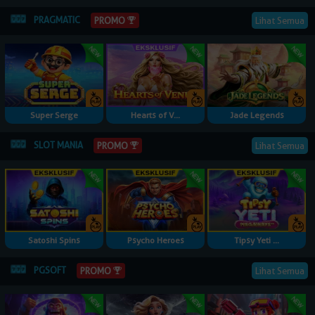
PRAGMATIC
Lihat Semua
PROMO
Super Serge
Hearts of V...
Jade Legends
SLOT MANIA
Lihat Semua
PROMO
Satoshi Spins
Psycho Heroes
Tipsy Yeti ...
PGSOFT
Lihat Semua
PROMO