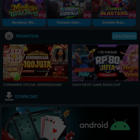
Monkeys Wil...
Tornado Ram...
Zombie Blas...
Lihat Semua
PROMOTION
TURNAMEN SPECIAL KEMERDEKAAN
CASH DROP GAME EKSKLUSIF
DOWNLOAD