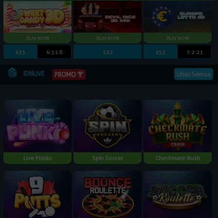
433
6:51:7
532
253
7:2:20
IDNLIVE
Lihat Semua
PROMO
Live Plinko
Spin Soccer
Checkmate Rush