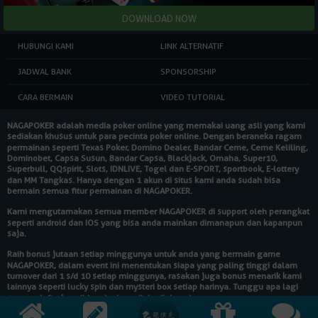
HUBUNGI KAMI
LINK ALTERNATIF
JADWAL BANK
SPONSORSHIP
CARA BERMAIN
VIDEO TUTORIAL
NAGAPOKER
adalah media poker online yang memakai uang asli yang kami
sediakan khusus untuk para pecinta poker online. Dengan beraneka ragam
permainan seperti Texas Poker, Domino Dealer, Bandar Ceme, Ceme Keliling,
Dominobet, Capsa Susun, Bandar Capsa, Blackjack, Omaha, Super10,
Superbull, QQspirit, Slots, IDNLIVE, Togel dan E-SPORT, sportbook, E-lottery
dan MM Tangkas. Hanya dengan 1 akun di situs kami anda sudah bisa
bermain semua fitur permainan di
NAGAPOKER
.
Kami mengutamakan semua member
NAGAPOKER
di support oleh perangkat
seperti android dan IOS yang bisa anda mainkan dimanapun dan kapanpun
saja.
Raih bonus jutaan setiap minggunya untuk anda yang bermain game
NAGAPOKER
, dalam event ini menentukan siapa yang paling tinggi dalam
turnover dari 1 s/d 10 setiap minggunya, rasakan juga bonus menarik kami
lainnya seperti lucky spin dan mysteri box setiap harinya. Tunggu apa lagi
segera daftarkan diri anda dan raih hadiahnya!