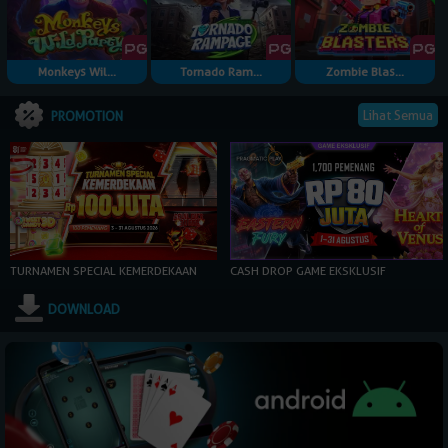
Monkeys Wil...
Tornado Ram...
Zombie Blas...
Lihat Semua
PROMOTION
TURNAMEN SPECIAL KEMERDEKAAN
CASH DROP GAME EKSKLUSIF
DOWNLOAD