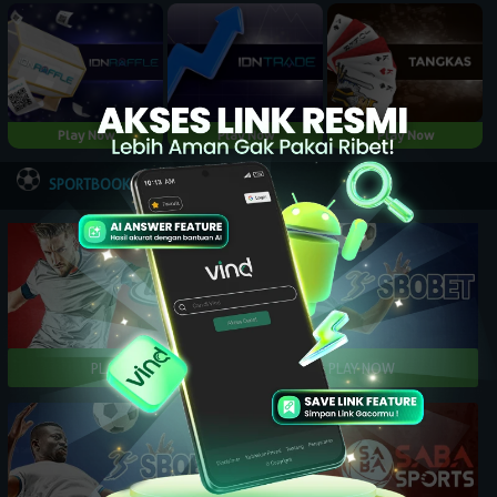
Play Now
Play Now
Play Now
NEW
SPORTBOOK